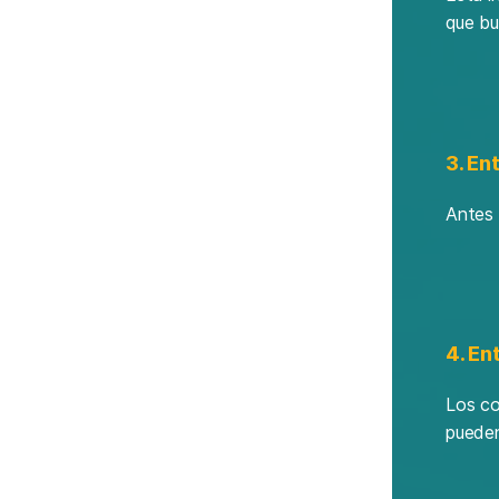
que bu
3. En
Antes 
4. En
Los co
pueden