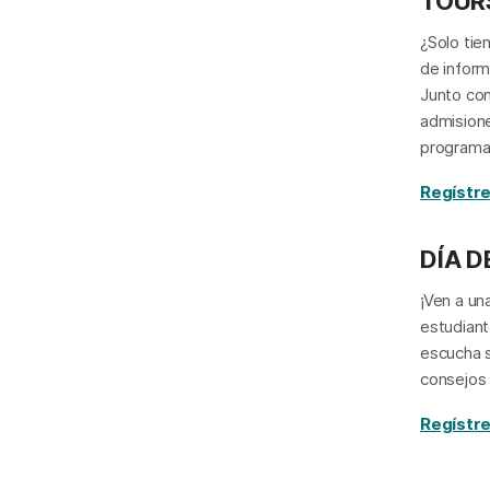
TOUR
¿Solo tie
de inform
Junto con
admisione
programa
Regístre
DÍA D
¡Ven a un
estudiant
escucha s
consejos 
Regístre