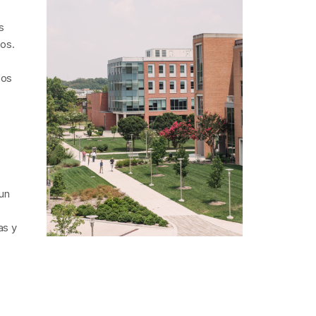
s
tos.
los
 un
as y