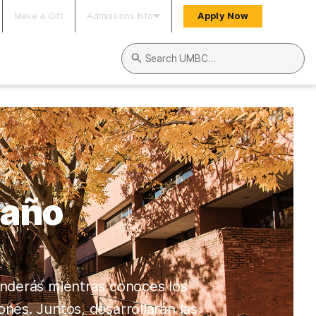
Make a Gift
Admissions Info
Apply Now
Search UMBC
 año
enderás mientras conoces los
nes. Juntos, desarrollarán las