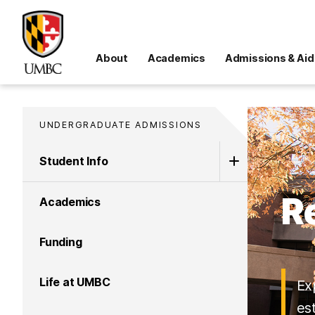
About
Academics
Admissions & Aid
UNDERGRADUATE ADMISSIONS
Student Info
R
Academics
Funding
Life at UMBC
Ex
es