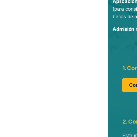
Aplicación
(para cons
becas de m
Admisión 
1. Co
Co
2. Co
Esta i