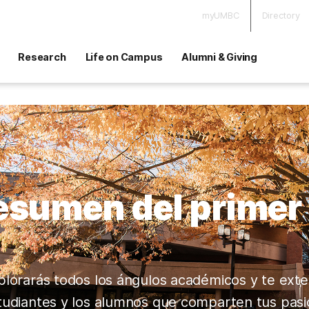
myUMBC
Directory
Research
Life on Campus
Alumni & Giving
esumen del primer
plorarás todos los ángulos académicos y te ext
tudiantes y los alumnos que comparten tus pasio