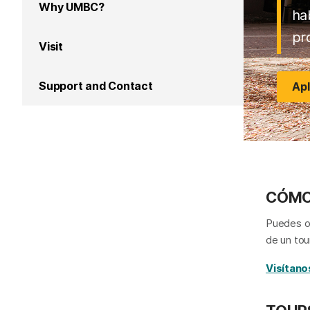
Why UMBC?
ha
pr
Visit
Support and Contact
Apl
CÓMO
Puedes ob
de un tou
Visítan