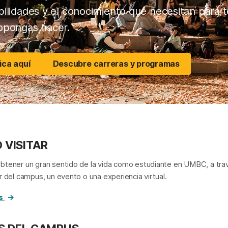
bilidades y el conocimiento que necesitan para t
opongas hacer.
Descubre carreras y programas
ica aquí
 VISITAR
tener un gran sentido de la vida como estudiante en UMBC, a tra
r del campus, un evento o una experiencia virtual.
os